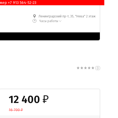
ер +7 913 564-52-23
Ленинградский пр-т, 35, "Нева" 2 этаж
Часы работы
0
12 400
₽
16 700
₽