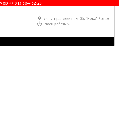
ер +7 913 564-52-23
Ленинградский пр-т, 35, "Нева" 2 этаж
Часы работы