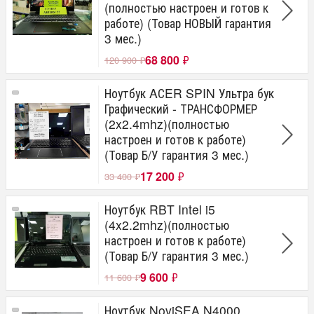
(полностью настроен и готов к
работе) (Товар НОВЫЙ гарантия
3 мес.)
68 800
₽
120 900
₽
Ноутбук AСER SPIN Ультра бук
Графический - ТРАНСФОРМЕР
(2x2.4mhz)(полностью
настроен и готов к работе)
(Товар Б/У гарантия 3 мес.)
17 200
₽
33 400
₽
Ноутбук RBT Intel i5
(4x2.2mhz)(полностью
настроен и готов к работе)
(Товар Б/У гарантия 3 мес.)
9 600
₽
11 600
₽
Ноутбук NoviSEA N4000