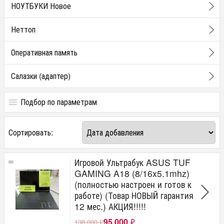
НОУТБУКИ Новое
Неттоп
Оперативная память
Салазки (адаптер)
Подбор по параметрам
Цена
Сортировать:
от
до
руб.
Игровой Ультрабук ASUS TUF
GAMING A18 (8/16x5.1mhz)
(полностью настроен и готов к
работе) (Товар НОВЫЙ гарантия
12 мес.) АКЦИЯ!!!!!
95 000
₽
138 000
₽