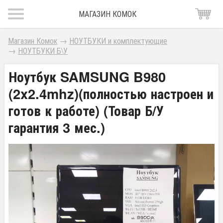
МАГАЗИН КОМОК
Магазин Комок
→
НОУТБУКИ и комплектующие
→
НОУТБУКИ Б\У
Ноутбук SAMSUNG B980
(2x2.4mhz)(полностью настроен и
готов к работе) (Товар Б/У
гарантия 3 мес.)