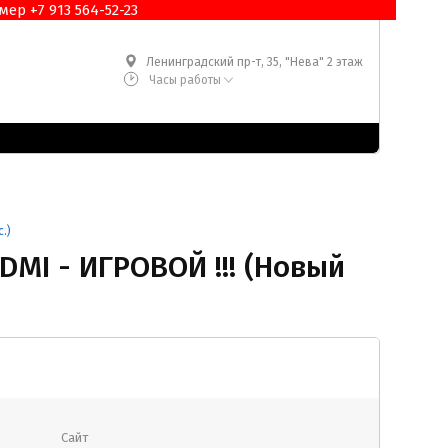
ер +7 913 564-52-23
Ленинградский пр-т, 35, "Нева" 2 этаж
Часы работы
.)
DMI - ИГРОВОЙ !!! (Новый
Сайт