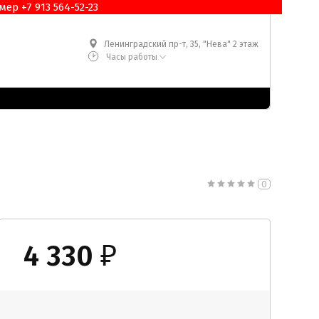
ер +7 913 564-52-23
Ленинградский пр-т, 35, "Нева" 2 этаж
Часы работы
0
4 330
₽