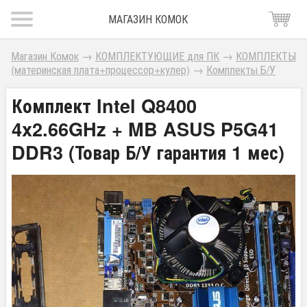
МАГАЗИН КОМОК
Магазин Комок
→
КОМПЛЕКТУЮЩИЕ для ПК
→
КОМПЛЕКТЫ
(материнская плата+процессор+кулер)
→
Комплекты Б/У
Комплект Intel Q8400
4x2.66GHz + MB ASUS P5G41
DDR3 (Товар Б/У гарантия 1 мес)