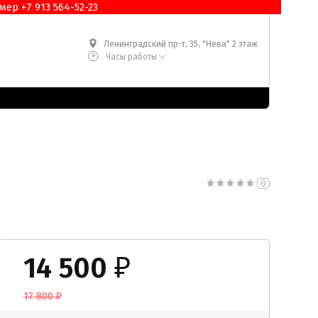
ер +7 913 564-52-23
Ленинградский пр-т, 35, "Нева" 2 этаж
Часы работы
0
14 500
₽
17 800
₽