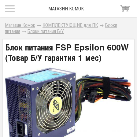
МАГАЗИН КОМОК
Магазин Комок
→
КОМПЛЕКТУЮЩИЕ для ПК
→
Блоки
питания
→
Блоки питания Б/У
Блок питания FSP Epsilon 600W
(Товар Б/У гарантия 1 мес)