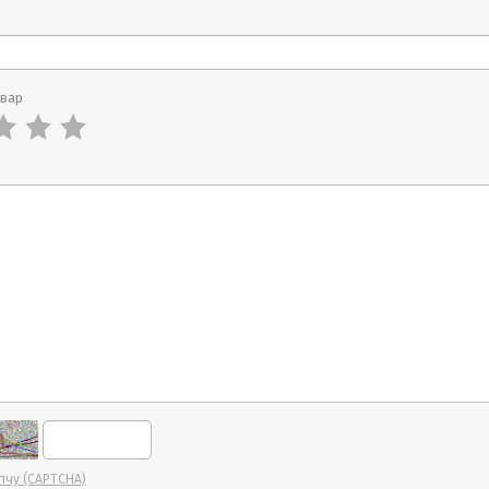
овар
пчу (CAPTCHA)