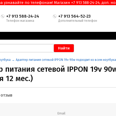
узнавайте по телефонам! Магазин +7 913 588-24-24, доп. ном
+7 913 588-24-24
+7 913 564-52-23
Телефон магазина
Дополнительный телефон
оутбука
Адаптер питания сетевой IPPON 19v 90w подходит ко всем ноутбука
р питания сетевой IPPON 19v 90
 12 мес.)
ем ноутбукам (НОВОЕ гарантия 12 мес.)
 отзыв
Email